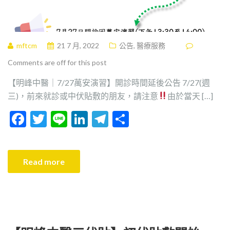
mftcm
21 7 月, 2022
公告
,
醫療服務
Comments are off for this post
【明峰中醫｜7/27萬安演習】開診時間延後公告 7/27(週
三)，前來就診或中伏貼敷的朋友，請注意
由於當天 […]
F
T
Li
Li
T
分
ac
w
n
n
el
享
e
itt
e
ke
e
Read more
b
er
dI
gr
o
n
a
o
m
k