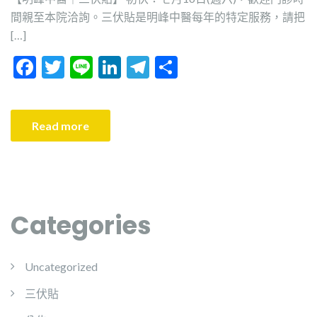
間親至本院洽詢。三伏貼是明峰中醫每年的特定服務，請把
[…]
F
T
Li
Li
T
分
ac
w
n
n
el
享
e
itt
e
ke
e
Read more
b
er
dI
gr
o
n
a
o
m
k
Categories
Uncategorized
三伏貼