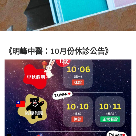
《明峰中醫：10月份休診公告》